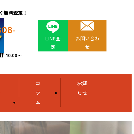
ぐ無料査定！
808-
LINE査
お問い合わ
定
せ
10:00～
舗
コ
お知
介
ラ
らせ
ム