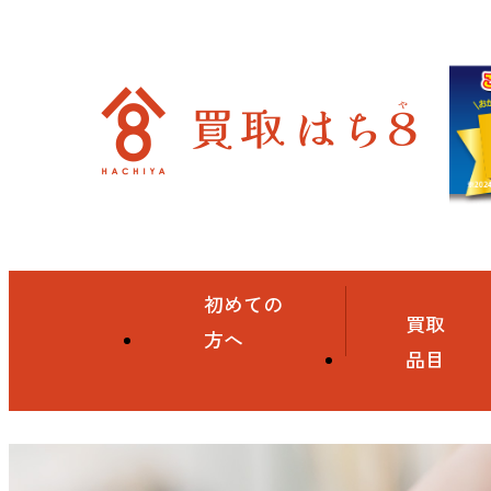
初めての
買取
方へ
品目