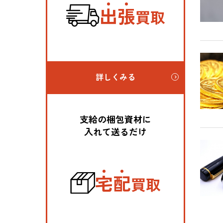
出
張
買取
詳しくみる
支給の梱包資材に
入れて送るだけ
宅
配
買取