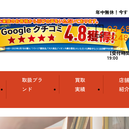
年中無休！今す
03-6
3248
【受付時間】
19:00
取扱ブラ
買取
店
ンド
実績
紹