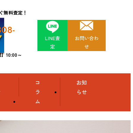
ぐ無料査定！
808-
LINE査
お問い合わ
定
せ
10:00～
舗
コ
お知
介
ラ
らせ
ム