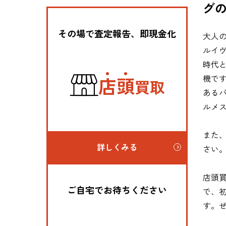
グ
その場で査定報告、即現金化
大人
ルイ
時代
店
頭
機で
買取
ある
ルメ
また
詳しくみる
さい
店頭
ご自宅でお待ちください
で、
す。