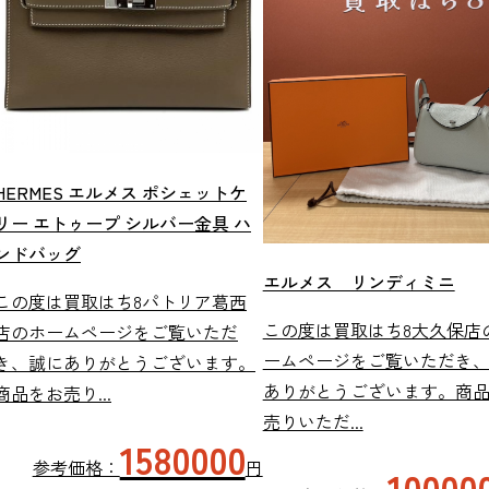
HERMES エルメス ポシェットケ
リー エトゥープ シルバー金具 ハ
ンドバッグ
エルメス リンディミニ
この度は買取はち8パトリア葛西
この度は買取はち8大久保店
店のホームページをご覧いただ
ームページをご覧いただき
き、誠にありがとうございます。
ありがとうございます。商
商品をお売り...
売りいただ...
1580000
参考価格：
円
10000