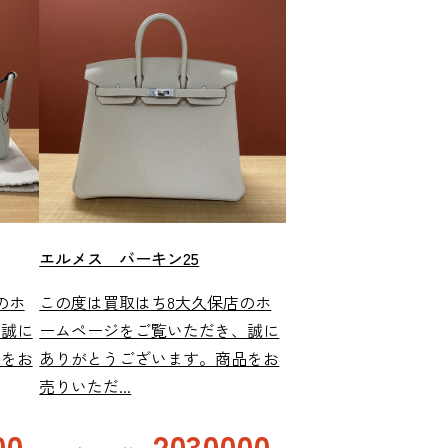
エルメス バーキン25
のホ
この度は買取はち8大久保店のホ
、誠に
ームページをご覧いただき、誠に
品をお
ありがとうございます。商品をお
売りいただ...
00
2030000