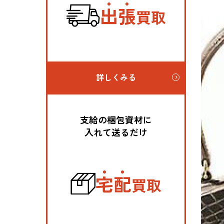
出
張
買取
詳しくみる
支給の梱包資材に
入れて送るだけ
宅
配
買取