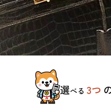
選
3つ
べる