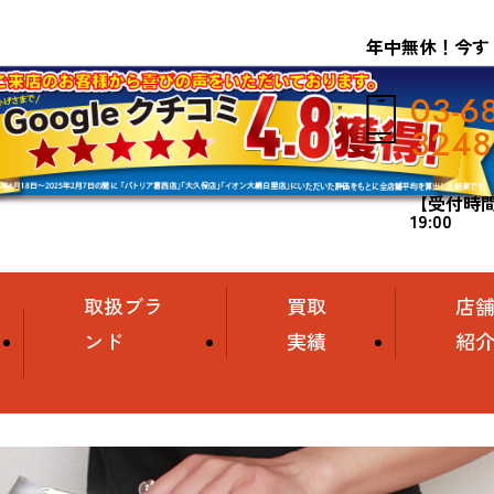
年中無休！今す
03-6
3248
【受付時間】
19:00
取扱ブラ
買取
店
ンド
実績
紹