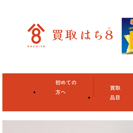
初めての
買取
方へ
品目