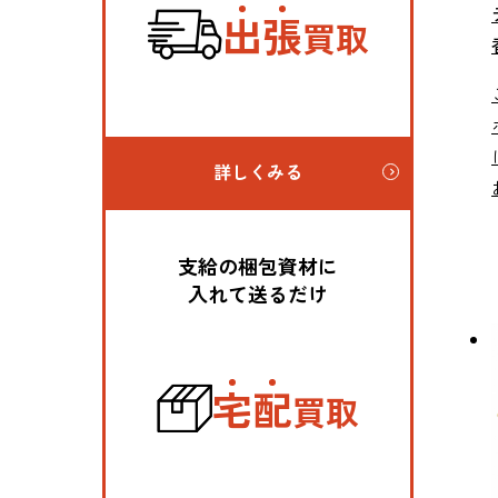
出
張
買取
詳しくみる
支給の梱包資材に
入れて送るだけ
宅
配
買取