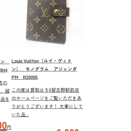
Louis Vuitton（ルイ・ヴィト
オン
ン） モノグラム アジェンダ
ml
PM R20005
店の
この度は買取はち8習志野駅前店
き、誠
のホームページをご覧いただきあ
商品を
りがとうございます！ 大事にして
いた品...
00
円