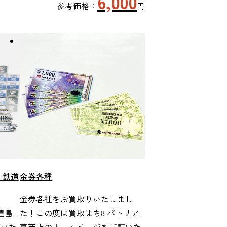
6,000
参考価格：
円
 鉄道
金券各種
金券各種をお買取りいたしまし
豊島
た！この度は買取はち8 パトリア