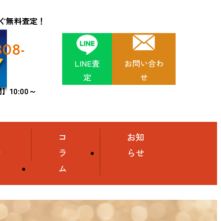
ぐ無料査定！
808-
LINE査
お問い合わ
定
せ
10:00～
舗
コ
お知
介
ラ
らせ
ム