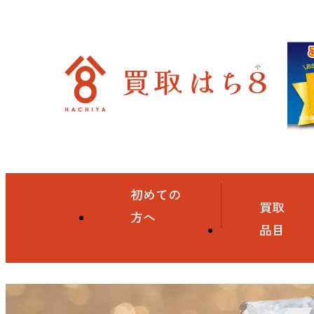
初めての
買取
方へ
品目