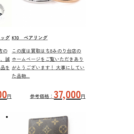
K10 ペアリング
バッグ
この度は買取はち8みのり台店の
店の
ホームページをご覧いただきあり
き、誠
がとうございます！ 大事にしてい
商品を
た品物...
37,000
00
参考価格：
円
円