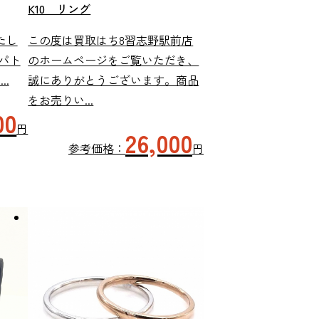
K10 リング
いたし
この度は買取はち8習志野駅前店
パト
のホームページをご覧いただき、
.
誠にありがとうございます。商品
をお売りい...
00
円
26,000
参考価格：
円