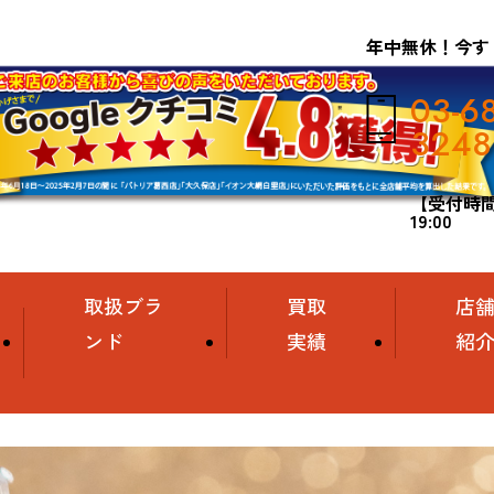
年中無休！今す
03-6
3248
【受付時間】
19:00
取扱ブラ
買取
店
ンド
実績
紹