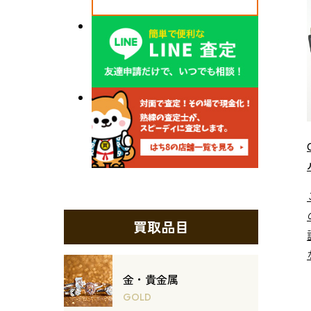
買取品目
金・貴金属
GOLD