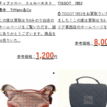
ティファニー トゥルーエスト
TISSOT 1853
香水 Tiffany＆Co
⌚ TISSOT 1853をお買取り
この度は買取はち8みのり台店の
ました！この度は買取はち8 
ホームページをご覧いただき、誠
リア葛西店のホームページを..
にありがとうございます。商品を
8,0
お売りいた...
参考価格：
1,200
参考価格：
円