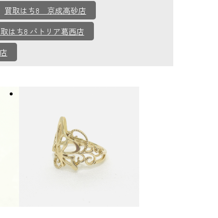
買取はち8 京成高砂店
取はち8 パトリア葛西店
地店