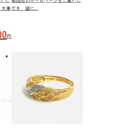
覧いた
葛西店のホームページをご覧いた
 大事
だき、誠に...
00
円