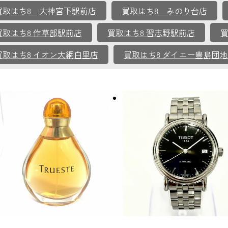
買取はち8 大神宮下駅前店
買取はち8 みのり台店
買取はち8 作草部駅前店
買取はち8 習志野駅前店
買
買取はち8 イオン大網白里店
買取はち8 ダイエー豊島団