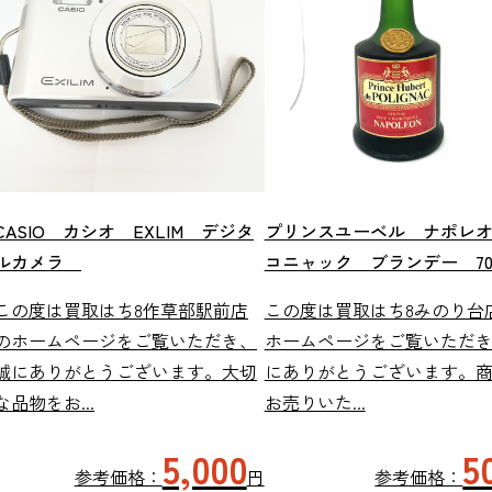
CASIO カシオ EXLIM デジタ
プリンスユーベル ナポレ
ルカメラ
コニャック ブランデー 700
この度は買取はち8作草部駅前店
この度は買取はち8みのり台
のホームページをご覧いただき、
ホームページをご覧いただ
誠にありがとうございます。大切
にありがとうございます。
な品物をお...
お売りいた...
5,000
5
参考価格：
円
参考価格：