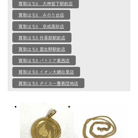
買取はち8 大神宮下駅前店
買取はち8 みのり台店
買取はち8 京成高砂店
買取はち8 作草部駅前店
買取はち8 習志野駅前店
買取はち8 パトリア葛西店
買取はち8 イオン大網白里店
買取はち8 ダイエー豊島団地店