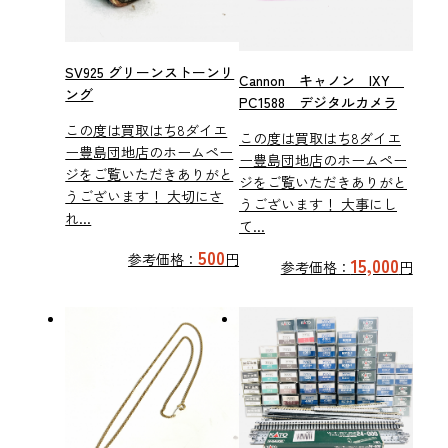
SV925 グリーンストーンリ
Cannon キャノン IXY
ング
PC1588 デジタルカメラ
この度は買取はち8ダイエ
この度は買取はち8ダイエ
ー豊島団地店のホームペー
ー豊島団地店のホームペー
ジをご覧いただきありがと
ジをご覧いただきありがと
うございます！ 大切にさ
うございます！ 大事にし
れ...
て...
500
参考価格：
円
15,000
参考価格：
円