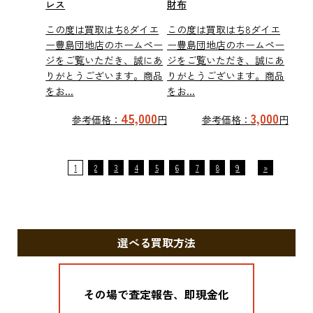
レス
財布
この度は買取はち8ダイエ
この度は買取はち8ダイエ
ー豊島団地店のホームペー
ー豊島団地店のホームペー
ジをご覧いただき、誠にあ
ジをご覧いただき、誠にあ
りがとうございます。商品
りがとうございます。商品
をお...
をお...
45,000
3,000
参考価格：
円
参考価格：
円
1
2
3
4
5
6
7
8
9
»
選べる買取方法
その場で査定報告、即現金化