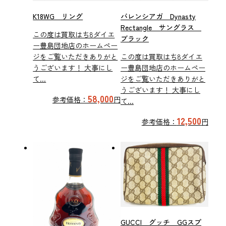
K18WG リング
バレンシアガ Dynasty
Rectangle サングラス
この度は買取はち8ダイエ
ブラック
ー豊島団地店のホームペー
ジをご覧いただきありがと
この度は買取はち8ダイエ
うございます！ 大事にし
ー豊島団地店のホームペー
て...
ジをご覧いただきありがと
うございます！ 大事にし
58,000
参考価格：
円
て...
12,500
参考価格：
円
GUCCI グッチ GGスプ