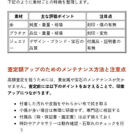
下記のように素材ごとの特徴を整理します。
素材
主な評価ポイント
注目点
金
純度・重量・相場
刻印・傷の有無
プラチナ
品位・重量・相場
刻印・変色
ジュエリ
デザイン・ブランド・宝石の
付属品・証明書の
ー
品質
有無
査定額アップのためのメンテナンス方法と注意点
高額査定を狙うためには、貴金属や宝石のメンテナンスが欠か
せません。
査定前には以下のポイントをおさえることで、印象
アップにつながります。
付着した汚れや皮脂をやわらかい布で拭き取る
小傷が多い場合は無理に研磨せず、専門店に相談する
付属品（箱・保証書・鑑定書）は必ず揃えておく
時計やアクセサリーは動作確認・石取れのチェックを行
う