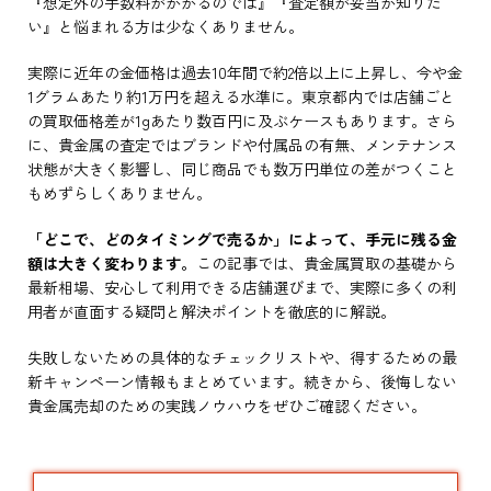
『想定外の手数料がかかるのでは』『査定額が妥当か知りた
い』と悩まれる方は少なくありません。
実際に近年の金価格は過去10年間で約2倍以上に上昇し、今や金
1グラムあたり約1万円を超える水準に。東京都内では店舗ごと
の買取価格差が1gあたり数百円に及ぶケースもあります。さら
に、貴金属の査定ではブランドや付属品の有無、メンテナンス
状態が大きく影響し、同じ商品でも数万円単位の差がつくこと
もめずらしくありません。
「どこで、どのタイミングで売るか」によって、手元に残る金
額は大きく変わります。
この記事では、貴金属買取の基礎から
最新相場、安心して利用できる店舗選びまで、実際に多くの利
用者が直面する疑問と解決ポイントを徹底的に解説。
失敗しないための具体的なチェックリストや、得するための最
新キャンペーン情報もまとめています。続きから、後悔しない
貴金属売却のための実践ノウハウをぜひご確認ください。