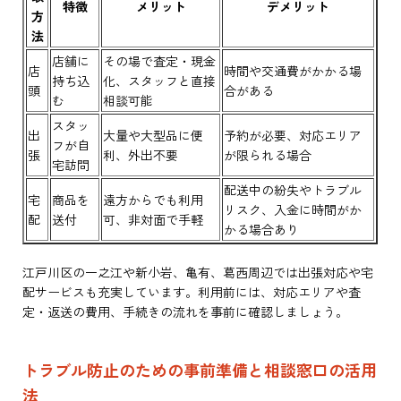
特徴
メリット
デメリット
方
法
店舗に
その場で査定・現金
店
時間や交通費がかかる場
持ち込
化、スタッフと直接
頭
合がある
む
相談可能
スタッ
出
大量や大型品に便
予約が必要、対応エリア
フが自
張
利、外出不要
が限られる場合
宅訪問
配送中の紛失やトラブル
宅
商品を
遠方からでも利用
リスク、入金に時間がか
配
送付
可、非対面で手軽
かる場合あり
江戸川区の一之江や新小岩、亀有、葛西周辺では出張対応や宅
配サービスも充実しています。利用前には、対応エリアや査
定・返送の費用、手続きの流れを事前に確認しましょう。
トラブル防止のための事前準備と相談窓口の活用
法