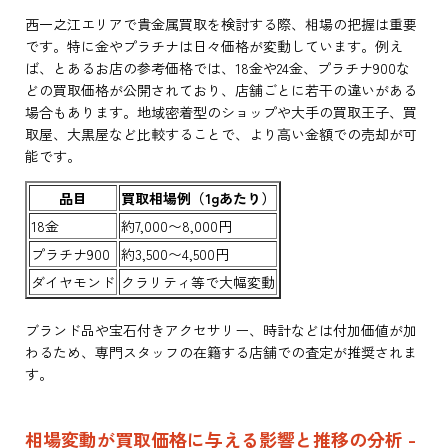
西一之江エリアで貴金属買取を検討する際、相場の把握は重要
です。特に金やプラチナは日々価格が変動しています。例え
ば、とあるお店の参考価格では、18金や24金、プラチナ900な
どの買取価格が公開されており、店舗ごとに若干の違いがある
場合もあります。地域密着型のショップや大手の買取王子、買
取屋、大黒屋など比較することで、より高い金額での売却が可
能です。
品目
買取相場例（1gあたり）
18金
約7,000〜8,000円
プラチナ900
約3,500〜4,500円
ダイヤモンド
クラリティ等で大幅変動
ブランド品や宝石付きアクセサリー、時計などは付加価値が加
わるため、専門スタッフの在籍する店舗での査定が推奨されま
す。
相場変動が買取価格に与える影響と推移の分析 -