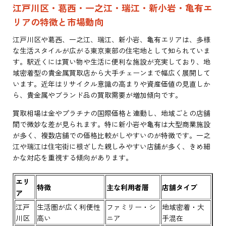
江戸川区・葛西・一之江・瑞江・新小岩・亀有エ
リアの特徴と市場動向
江戸川区や葛西、一之江、瑞江、新小岩、亀有エリアは、多様
な生活スタイルが広がる東京東部の住宅地として知られていま
す。駅近くには買い物や生活に便利な施設が充実しており、地
域密着型の貴金属買取店から大手チェーンまで幅広く展開して
います。近年はリサイクル意識の高まりや資産価値の見直しか
ら、貴金属やブランド品の買取需要が増加傾向です。
買取相場は金やプラチナの国際価格と連動し、地域ごとの店舗
間で微妙な差が見られます。特に新小岩や亀有は大型商業施設
が多く、複数店舗での価格比較がしやすいのが特徴です。一之
江や瑞江は住宅街に根ざした親しみやすい店舗が多く、きめ細
かな対応を重視する傾向があります。
エリ
特徴
主な利用者層
店舗タイプ
ア
江戸
生活圏が広く利便性
ファミリー・シ
地域密着・大
川区
高い
ニア
手混在