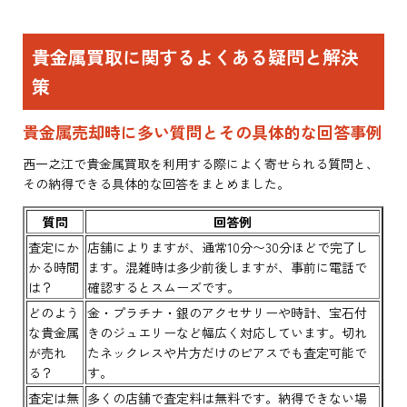
貴金属買取に関するよくある疑問と解決
策
貴金属売却時に多い質問とその具体的な回答事例
西一之江で貴金属買取を利用する際によく寄せられる質問と、
その納得できる具体的な回答をまとめました。
質問
回答例
査定にか
店舗によりますが、通常10分〜30分ほどで完了し
かる時間
ます。混雑時は多少前後しますが、事前に電話で
は？
確認するとスムーズです。
どのよう
金・プラチナ・銀のアクセサリーや時計、宝石付
な貴金属
きのジュエリーなど幅広く対応しています。切れ
が売れ
たネックレスや片方だけのピアスでも査定可能で
る？
す。
査定は無
多くの店舗で査定料は無料です。納得できない場