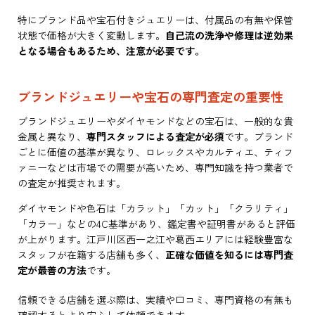
特にブランド品や宝石付きジュエリーは、付属品の有無や保管
状態で価格が大きく変動します。
自己流の洗浄や修理は逆効果
となる場合もあるため、注意が必要です。
ブランドジュエリーや宝石の専門査定の重要性
ブランドジュエリーやダイヤモンドなどの宝石は、一般的な貴
金属と異なり、
専門スタッフによる査定が必須
です。ブランド
ごとに価値の基準が異なり、ロレックスやカルティエ、ティフ
ァニーなどは市場での需要が高いため、専門知識を持つ業者で
の査定が推奨されます。
ダイヤモンドや色石は「カラット」「カット」「クラリティ」
「カラー」などの4C基準があり、鑑定書や証明書があると評価
が上がります。江戸川区西一之江や葛西エリアには経験豊富な
スタッフが在籍する店舗も多く、
正確な価値を知るには専門査
定が最善の方法
です。
信頼できる店舗を選ぶ際は、実績や口コミ、専門資格の有無も
確認するとより安心して依頼できます。