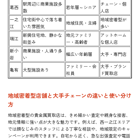
駅周辺に商業施設多
チェーン・個
葛西
若年層～シニア
数
人店
一之
住宅街中心で落ち着
地域密着型が
地域住民・主婦
江
いた雰囲気
多い
新興住宅地、静かな
地元ファミリ
アットホーム
瑞江
街並み
ー・高齢者
な個人店
新小
商業施設・人通り多
幅広い年齢層
大手・専門店
岩
い
ファミリー・会
大手・ブラン
亀有
大型施設あり
社員
ド買取店
地域密着型店舗と大手チェーンの違いと使い分け
方
地域密着型の貴金属買取店は、きめ細かい査定や親身な接客、
地元情報に強い点が大きな魅力です。例えば、西一之江エリア
では顔なじみのスタッフによる丁寧な相談や、地域限定のキャ
ンペーンが利用できます。自宅から近く、急な出張査定や電話