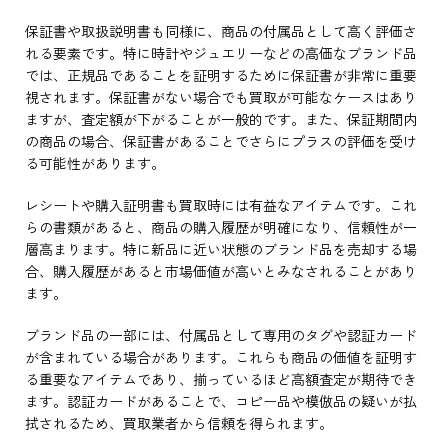
保証書や取扱説明書も同様に、商品の付属品として高く評価さ
れる要素です。特に時計やジュエリーなどの高価なブランド品
では、正規品であることを証明するために保証書が非常に重要
視されます。保証書がない場合でも買取が可能なケースはあり
ますが、査定額が下がることが一般的です。また、保証期間内
の商品の場合、保証書があることでさらにプラスの評価を受け
る可能性があります。
レシートや購入証明書も買取時には有益なアイテムです。これ
らの書類があると、商品の購入履歴が明確になり、信頼性が一
層高まります。特に新品に近い状態のブランド品を売却する場
合、購入履歴があると市場価値が高いとみなされることがあり
ます。
ブランド品の一部には、付属品として専用のタグや認証カード
が含まれている場合があります。これらも商品の価値を証明す
る重要なアイテムであり、揃っているほど高額査定が期待でき
ます。認証カードがあることで、コピー品や模倣品の疑いが払
拭されるため、買取業者から信頼を得られます。