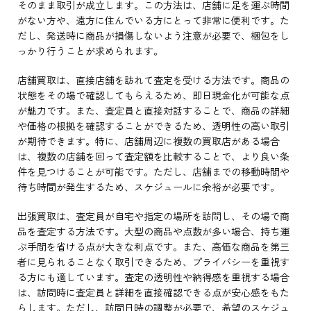
そのまま取引が成立します。この方法は、店舗に足を運ぶ時間
がない方や、遠方に住んでいる方にとって非常に便利です。た
だし、発送時に商品が損傷しないよう注意が必要で、梱包をし
っかり行うことが求められます。
店舗買取は、直接店舗を訪れて査定を受ける方法です。商品の
状態をその場で確認してもらえるため、即日現金化が可能な点
が魅力です。また、査定員と直接対話することで、商品の詳細
や価格の根拠を確認することができるため、透明性の高い取引
が期待できます。特に、店舗周辺に複数の買取店がある場合
は、複数の店舗を回って査定額を比較することで、より良い条
件を見つけることが可能です。ただし、店舗までの移動時間や
待ち時間が発生するため、スケジュールに余裕が必要です。
出張買取は、査定員が自宅や指定の場所を訪問し、その場で商
品を査定する方法です。大型の商品や点数が多い場合、持ち運
ぶ手間を省ける点が大きな利点です。また、高価な商品を第三
者に見られることなく取引できるため、プライバシーを重視す
る方にも適しています。査定の透明性や納得感を重視する場合
は、訪問時に査定員と詳細を直接確認できる点が安心感をもた
らします。ただし、訪問日時の調整が必要で、希望のスケジュ