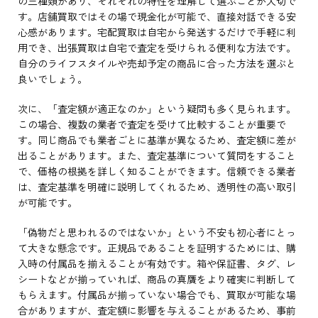
の三種類があり、それぞれの特性を理解して選ぶことが大切で
す。店舗買取ではその場で現金化が可能で、直接対話できる安
心感があります。宅配買取は自宅から発送するだけで手軽に利
用でき、出張買取は自宅で査定を受けられる便利な方法です。
自分のライフスタイルや売却予定の商品に合った方法を選ぶと
良いでしょう。
次に、「査定額が適正なのか」という疑問も多く見られます。
この場合、複数の業者で査定を受けて比較することが重要で
す。同じ商品でも業者ごとに基準が異なるため、査定額に差が
出ることがあります。また、査定基準について質問をすること
で、価格の根拠を詳しく知ることができます。信頼できる業者
は、査定基準を明確に説明してくれるため、透明性の高い取引
が可能です。
「偽物だと思われるのではないか」という不安も初心者にとっ
て大きな懸念です。正規品であることを証明するためには、購
入時の付属品を揃えることが有効です。箱や保証書、タグ、レ
シートなどが揃っていれば、商品の真贋をより確実に判断して
もらえます。付属品が揃っていない場合でも、買取が可能な場
合がありますが、査定額に影響を与えることがあるため、事前