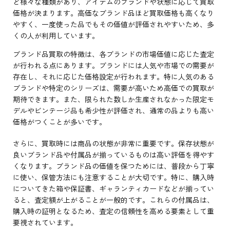
ど様々な種類があり、アイテムのブランドや状態に応じて買取
価格が決まります。高価なブランド品ほど買取価格も高くなり
やすく、一度使った品でもその価値が評価されやすいため、多
くの人が利用しています。
ブランド品買取の特徴は、各ブランドの市場価値に応じた査定
が行われる点にあります。ブランドには人気や市場での需要が
存在し、それに応じた価格設定が行われます。特に人気のある
ブランドや特定のシリーズは、需要が高いため高価での買取が
期待できます。また、限られた数しか生産されなかった限定モ
デルやビンテージ品も希少性が評価され、通常の品よりも高い
価格がつくことが多いです。
さらに、買取時には商品の状態が非常に重要です。保存状態が
良いブランド品や付属品が揃っているものは高い評価を得やす
くなります。ブランド品の価値を保つためには、普段から丁寧
に使い、保管方法にも注意することが大切です。特に、購入時
についてきた箱や保証書、ギャランティカードなどが揃ってい
ると、査定額が上がることが一般的です。これらの付属品は、
購入時の証明となるため、査定の信頼性を高める要素として重
要視されています。