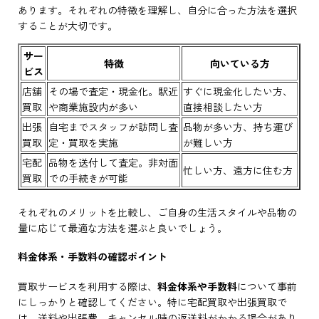
あります。それぞれの特徴を理解し、自分に合った方法を選択
することが大切です。
サー
特徴
向いている方
ビス
店舗
その場で査定・現金化。駅近
すぐに現金化したい方、
買取
や商業施設内が多い
直接相談したい方
出張
自宅までスタッフが訪問し査
品物が多い方、持ち運び
買取
定・買取を実施
が難しい方
宅配
品物を送付して査定。非対面
忙しい方、遠方に住む方
買取
での手続きが可能
それぞれのメリットを比較し、ご自身の生活スタイルや品物の
量に応じて最適な方法を選ぶと良いでしょう。
料金体系・手数料の確認ポイント
買取サービスを利用する際は、
料金体系や手数料
について事前
にしっかりと確認してください。特に宅配買取や出張買取で
は、送料や出張費、キャンセル時の返送料がかかる場合があり