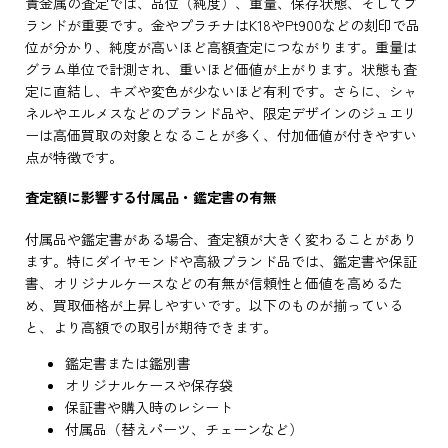
貴金属の査定では、品位（純度）、重量、保存状態、そしてブ
ランドが重要です。金やプラチナはK18やPt900などの刻印で品
位が分かり、純度が高いほど高額査定につながります。重量は
グラム単位で計測され、重いほど価値が上がります。状態も査
定に直結し、キズや変色が少ないほど有利です。さらに、シャ
ネルやエルメスなどのブランド品や、限定デザインのジュエリ
ーは高価買取の対象となることが多く、付加価値が付きやすい
点が特徴です。
査定額に影響する付属品・鑑定書の有無
付属品や鑑定書がある場合、査定額が大きく変わることがあり
ます。特にダイヤモンドや高級ブランド品では、鑑定書や保証
書、オリジナルケースなどの有無が信頼性と価値を高めるた
め、買取価格が上昇しやすいです。以下のものが揃っている
と、より高額での取引が期待できます。
鑑定書または鑑別書
オリジナルケースや保存袋
保証書や購入時のレシート
付属品（替えパーツ、チェーンなど）