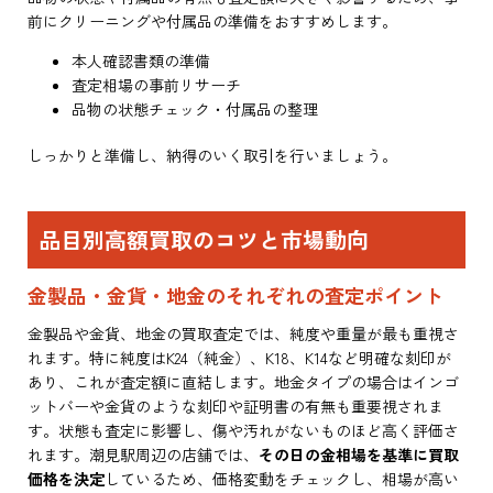
前にクリーニングや付属品の準備をおすすめします。
本人確認書類の準備
査定相場の事前リサーチ
品物の状態チェック・付属品の整理
しっかりと準備し、納得のいく取引を行いましょう。
品目別高額買取のコツと市場動向
金製品・金貨・地金のそれぞれの査定ポイント
金製品や金貨、地金の買取査定では、純度や重量が最も重視さ
れます。特に純度はK24（純金）、K18、K14など明確な刻印が
あり、これが査定額に直結します。地金タイプの場合はインゴ
ットバーや金貨のような刻印や証明書の有無も重要視されま
す。状態も査定に影響し、傷や汚れがないものほど高く評価さ
れます。潮見駅周辺の店舗では、
その日の金相場を基準に買取
価格を決定
しているため、価格変動をチェックし、相場が高い