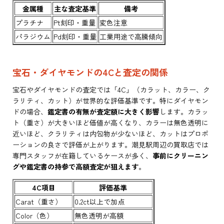
金属種
主な査定基準
備考
プラチナ
Pt刻印・重量
変色注意
パラジウム
Pd刻印・重量
工業用途で高騰傾向
宝石・ダイヤモンドの4Cと査定の関係
宝石やダイヤモンドの査定では「4C」（カラット、カラー、ク
ラリティ、カット）が世界的な評価基準です。特にダイヤモン
ドの場合、
鑑定書の有無が査定額に大きく影響
します。カラッ
ト（重さ）が大きいほど価値が高くなり、カラーは無色透明に
近いほど、クラリティは内包物が少ないほど、カットはプロポ
ーションの良さで評価が上がります。潮見駅周辺の買取店では
専門スタッフが在籍しているケースが多く、
事前にクリーニン
グや鑑定書の持参で高額査定が狙えます
。
4C項目
評価基準
Carat（重さ）
0.2ct以上で加点
Color（色）
無色透明が高額