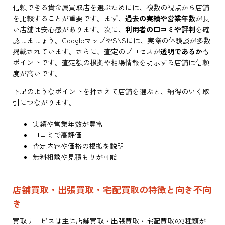
信頼できる貴金属買取店を選ぶためには、複数の視点から店舗
を比較することが重要です。まず、
過去の実績や営業年数
が長
い店舗は安心感があります。次に、
利用者の口コミや評判
を確
認しましょう。GoogleマップやSNSには、実際の体験談が多数
掲載されています。さらに、査定のプロセスが
透明であるか
も
ポイントです。査定額の根拠や相場情報を明示する店舗は信頼
度が高いです。
下記のようなポイントを押さえて店舗を選ぶと、納得のいく取
引につながります。
実績や営業年数が豊富
口コミで高評価
査定内容や価格の根拠を説明
無料相談や見積もりが可能
店舗買取・出張買取・宅配買取の特徴と向き不向
き
買取サービスは主に店舗買取・出張買取・宅配買取の3種類が