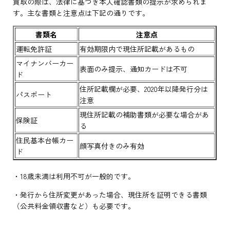
買取の際は、法律に基づき本人確認書類の提示が求められま
す。主な書類と注意点は下記の通りです。
書類名
注意点
運転免許証
有効期限内で現住所記載があるもの
マイナンバーカー
表面のみ提示、通知カードは不可
ド
住所記載欄が必要、2020年以降発行分は
パスポート
注意
現住所記載の補助書類が必要な場合があ
保険証
る
住民基本台帳カー
顔写真付きのみ有効
ド
・18歳未満は利用不可が一般的です。
・発行から住所変更があった場合、現住所を証明できる書類
（公共料金領収書など）も必要です。