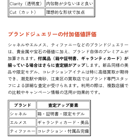
Clarity（透明度）
内包物が少ないほど良い
Cut（カット）
理想的な形状で加点
ブランドジュエリーの付加価値評価
シャネルやエルメス、ティファニーなどのブランドジュエリー
は、貴金属や宝石の価値に加え、ブランド自体のプレミアムが
加算されます。
付属品（箱や証明書、ギャランティカード）が
揃っている場合はさらに査定額がアップ
します。新品同様の美
品や限定モデル、コレクションアイテムは特に高価買取が期待
でき、潮見駅や南砂、江東区の買取店ではブランド専門スタッ
フによる詳細な査定が受けられます。利用の際は、複数店舗で
の比較やキャンペーン情報の活用が効果的です。
ブランド
査定アップ要素
シャネル
箱・証明書・限定モデル
エルメス
ギャランティカード・美品
ティファニー
コレクション・付属品完備