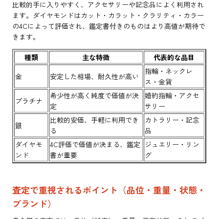
比較的手に入りやすく、アクセサリーや記念品によく利用され
ます。ダイヤモンドはカット・カラット・クラリティ・カラー
の4Cによって評価され、鑑定書付きのものはより高値が期待で
きます。
種類
主な特徴
代表的な品目
指輪・ネックレ
金
安定した相場、耐久性が高い
ス・金貨
希少性が高く純度で価値が決
婚約指輪・アクセ
プラチナ
定
サリー
比較的安価、手軽に利用でき
カトラリー・記念
銀
る
品
ダイヤモ
4C評価で価値が決まる、鑑定
ジュエリー・リン
ンド
書が重要
グ
査定で重視されるポイント（品位・重量・状態・
ブランド）