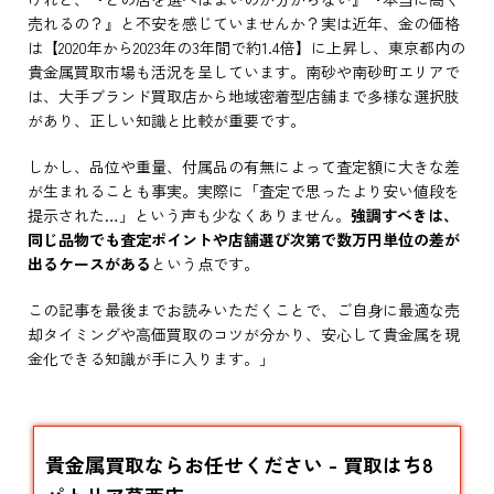
売れるの？』と不安を感じていませんか？実は近年、金の価格
は【2020年から2023年の3年間で約1.4倍】に上昇し、東京都内の
貴金属買取市場も活況を呈しています。南砂や南砂町エリアで
は、大手ブランド買取店から地域密着型店舗まで多様な選択肢
があり、正しい知識と比較が重要です。
しかし、品位や重量、付属品の有無によって査定額に大きな差
が生まれることも事実。実際に「査定で思ったより安い値段を
提示された…」という声も少なくありません。
強調すべきは、
同じ品物でも査定ポイントや店舗選び次第で数万円単位の差が
出るケースがある
という点です。
この記事を最後までお読みいただくことで、ご自身に最適な売
却タイミングや高価買取のコツが分かり、安心して貴金属を現
金化できる知識が手に入ります。」
貴金属買取ならお任せください - 買取はち8