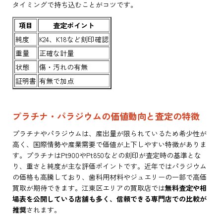
タイミングで持ち込むことがコツです。
項目
査定ポイント
純度
K24、K18など刻印確認
重量
正確な計量
状態
傷・汚れの有無
証明書
有無で加点
プラチナ・パラジウムの価値動向と査定の特徴
プラチナやパラジウムは、産出量が限られているため希少性が
高く、国際情勢や産業需要で価値が上下しやすい特徴がありま
す。プラチナはPt900やPt850などの刻印が査定時の基準とな
り、重さと純度が主な評価ポイントです。近年ではパラジウム
の価格も高騰しており、歯科用材料やジュエリーの一部で高価
買取が期待できます。江東区エリアの買取店では
無料査定や相
場表を公開している店舗も多く、信頼できる専門店での比較が
推奨
されます。