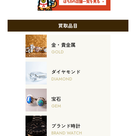
買取品目
金・貴金属
GOLD
ダイヤモンド
DIAMOND
宝石
GEM
ブランド時計
BRAND WATCH