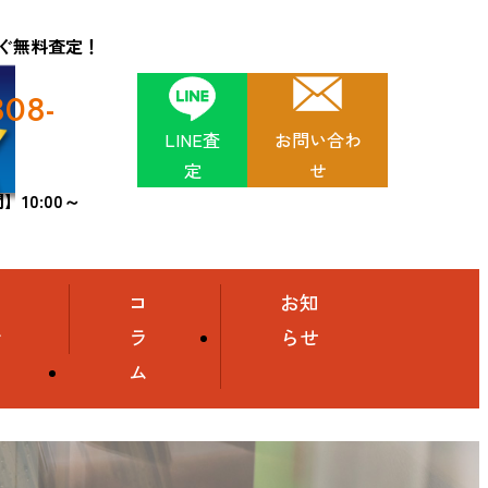
ぐ無料査定！
808-
LINE査
お問い合わ
定
せ
10:00～
舗
コ
お知
介
ラ
らせ
ム