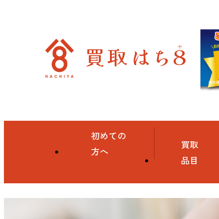
初めての
買取
方へ
品目