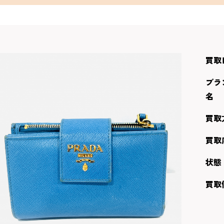
買取
ブラ
名
買取
買取
状態
買取