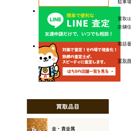
駐車
買取は
店舗住
電話番号
買取
買取品目
金・貴金属