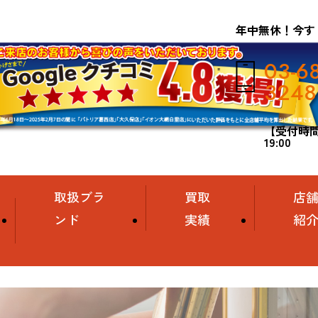
年中無休！今す
03-6
3248
【受付時間】
19:00
取扱ブラ
買取
店
ンド
実績
紹