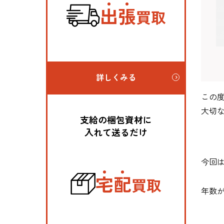
出
張
買取
詳しくみる
この
大切
支給の梱包資材に
入れて送るだけ
今回
宅
配
買取
年数