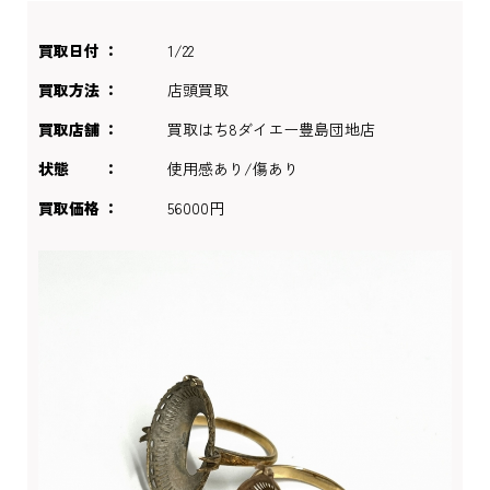
買取日付
1/22
買取方法
店頭買取
買取店舗
買取はち8ダイエー豊島団地店
状態
使用感あり/傷あり
買取価格
56000円