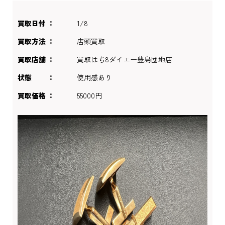
買取日付
1/8
買取方法
店頭買取
買取店舗
買取はち8ダイエー豊島団地店
状態
使用感あり
買取価格
55000円