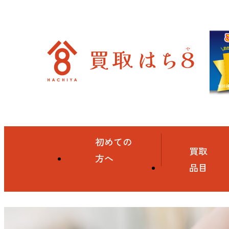
初めての
買取
方へ
品目