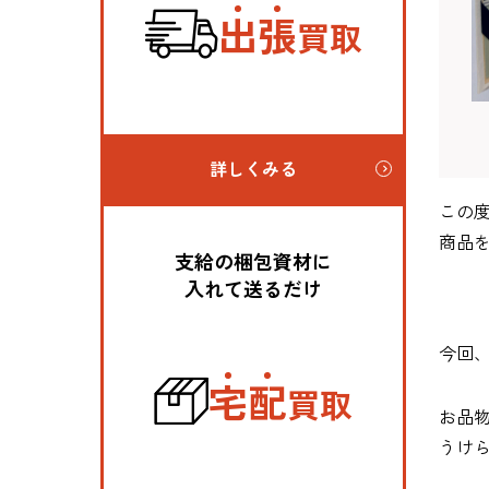
出
張
買取
詳しくみる
この
商品
支給の梱包資材に
入れて送るだけ
今回
宅
配
買取
お品
うけ