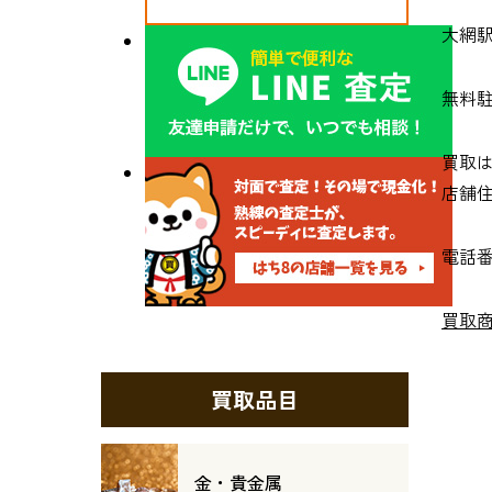
大網駅
無料
買取
店舗住
電話番号
買取
買取品目
金・貴金属