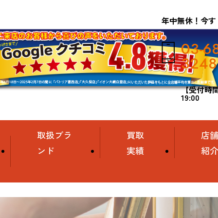
年中無休！今す
03-6
3248
【受付時間】
19:00
取扱ブラ
買取
店
ンド
実績
紹