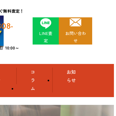
ぐ無料査定！
808-
LINE査
お問い合わ
定
せ
10:00～
舗
コ
お知
介
ラ
らせ
ム