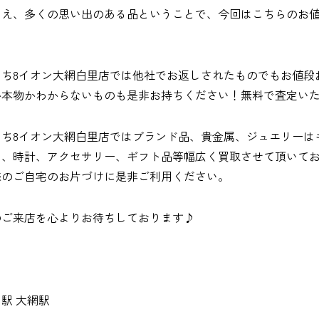
いえ、多くの思い出のある品ということで、今回はこちらのお
はち8イオン大網白里店では他社でお返しされたものでもお値段
か本物かわからないものも是非お持ちください！無料で査定い
はち8イオン大網白里店ではブランド品、貴金属、ジュエリーは
ラ、時計、アクセサリー、ギフト品等幅広く買取させて頂いて
様のご自宅のお片づけに是非ご利用ください。
のご来店を心よりお待ちしております♪
駅 大網駅