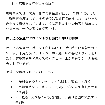
・家族不在時を狙った訪問
被害事例では「10万円相当の貴金属が2,000円で買い取られた」
「契約書を渡されず、その場で品物を持ち去られた」といった
声が多く寄せられています。特に高齢者宅への被害が増加して
いるため、十分な警戒が必要です。
押し込み強盗やアポイントなし訪問の手口と特徴
押し込み強盗やアポイントなし訪問は、近年特に問題視されて
います。下見を装い、インターホン越しに不審なやりとりをし
たり、買取業者を名乗って強引に自宅へ上がり込むケースも報
告されています。
特徴的な流れは以下の通りです。
・無料査定やキャンペーンを強調し、警戒心を解く
・事前連絡なしで訪問し、玄関先で強引に品物を見せる
よう要求
・下見を兼ねて家の状況を確認し、後日強盗に発展する
事例も