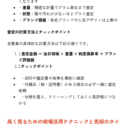
くなります
・
重量
：精密な計量でグラム単位まで査定
・
状態
：傷や汚れが少ないほどプラス査定
・
ブランド価値
：有名ブランドや人気デザインは上乗せ
査定の計算方法とチェックポイント
各要素の具体的な計算方法は下記の通りです。
1.
査定金額 ＝ 当日相場 × 重量 × 純度換算率 ＋ ブラン
ド評価額
2.
チェックポイント
・刻印や鑑定書の有無を事前に確認
・付属品（箱・証明書）がある場合は必ず一緒に査定
依頼
・状態を整え、クリーニングしておくと高評価につな
がる
高く売るための相場活用テクニックと売却のタイ