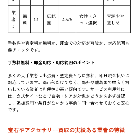
業
無
広範
女性スタ
査定やや
者
〇
4.5/5
料
囲
ッフ選択
厳しめ
D
手数料や査定料が無料か、即金での対応が可能か、対応範囲も
要チェックです。
手数料無料・即金対応・対応範囲のポイント
多くの大手業者は出張費・査定費ともに無料、即日現金払いに
対応しています。都市部だけでなく、郊外や離島まで幅広く対
応している業者は利便性が高い傾向です。サービス利用前に
は、公式サイトなどで自宅エリアが対象かどうかを必ず確認
し、追加費用や条件がないかも事前に問い合わせておくと安心
です。
宝石やアクセサリー買取の実績ある業者の特徴