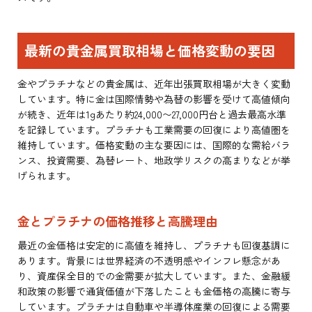
最新の貴金属買取相場と価格変動の要因
金やプラチナなどの貴金属は、近年出張買取相場が大きく変動
しています。特に金は国際情勢や為替の影響を受けて高値傾向
が続き、近年は1gあたり約24,000〜27,000円台と過去最高水準
を記録しています。プラチナも工業需要の回復により高値圏を
維持しています。価格変動の主な要因には、国際的な需給バラ
ンス、投資需要、為替レート、地政学リスクの高まりなどが挙
げられます。
金とプラチナの価格推移と高騰理由
最近の金価格は安定的に高値を維持し、プラチナも回復基調に
あります。背景には世界経済の不透明感やインフレ懸念があ
り、資産保全目的での金需要が拡大しています。また、金融緩
和政策の影響で通貨価値が下落したことも金価格の高騰に寄与
しています。プラチナは自動車や半導体産業の回復による需要