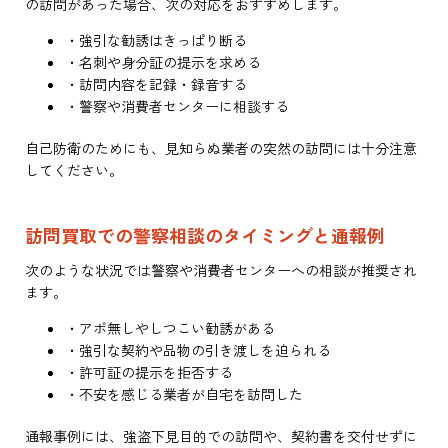
の訪問があった場合、次の対応をおすすめします。
・強引な勧誘はきっぱり断る
・名刺や身分証の提示を求める
・訪問内容を記録・録音する
・警察や消費者センターに相談する
自己防衛のためにも、見知らぬ業者の突然の訪問には十分注意
してください。
訪問買取での警察相談のタイミングと通報例
次のような状況では警察や消費者センターへの相談が推奨され
ます。
・アポ無しやしつこい勧誘がある
・強引な契約や品物の引き渡しを迫られる
・許可証の提示を拒否する
・不安を感じる業者が自宅を訪問した
通報事例には、強盗下見目的での訪問や、契約書を交付せずに