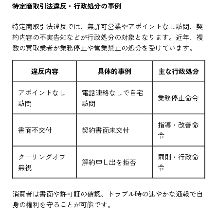
特定商取引法違反・行政処分の事例
特定商取引法違反では、無許可営業やアポイントなし訪問、契
約内容の不実告知などが行政処分の対象となります。近年、複
数の買取業者が業務停止や営業禁止の処分を受けています。
違反内容
具体的事例
主な行政処分
アポイントなし
電話連絡なしで自宅
業務停止命令
訪問
訪問
指導・改善命
書面不交付
契約書面未交付
令
クーリングオフ
罰則・行政命
解約申し出を拒否
無視
令
消費者は書面や許可証の確認、トラブル時の速やかな通報で自
身の権利を守ることが可能です。