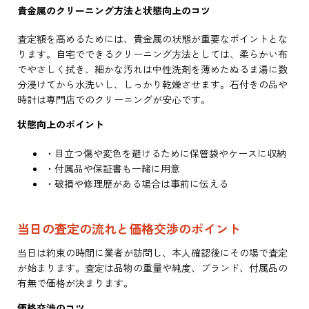
貴金属のクリーニング方法と状態向上のコツ
査定額を高めるためには、貴金属の状態が重要なポイントとな
ります。自宅でできるクリーニング方法としては、柔らかい布
でやさしく拭き、細かな汚れは中性洗剤を薄めたぬるま湯に数
分浸けてから水洗いし、しっかり乾燥させます。石付きの品や
時計は専門店でのクリーニングが安心です。
状態向上のポイント
・目立つ傷や変色を避けるために保管袋やケースに収納
・付属品や保証書も一緒に用意
・破損や修理歴がある場合は事前に伝える
当日の査定の流れと価格交渉のポイント
当日は約束の時間に業者が訪問し、本人確認後にその場で査定
が始まります。査定は品物の重量や純度、ブランド、付属品の
有無で価格が決まります。
価格交渉のコツ