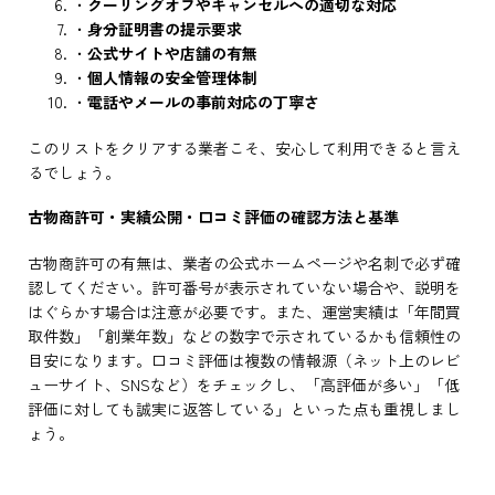
・
クーリングオフやキャンセルへの適切な対応
・
身分証明書の提示要求
・
公式サイトや店舗の有無
・
個人情報の安全管理体制
・
電話やメールの事前対応の丁寧さ
このリストをクリアする業者こそ、安心して利用できると言え
るでしょう。
古物商許可・実績公開・口コミ評価の確認方法と基準
古物商許可の有無は、業者の公式ホームページや名刺で必ず確
認してください。許可番号が表示されていない場合や、説明を
はぐらかす場合は注意が必要です。また、運営実績は「年間買
取件数」「創業年数」などの数字で示されているかも信頼性の
目安になります。口コミ評価は複数の情報源（ネット上のレビ
ューサイト、SNSなど）をチェックし、「高評価が多い」「低
評価に対しても誠実に返答している」といった点も重視しまし
ょう。