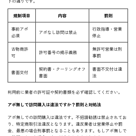
下の通りです。
規制項目
内容
罰則
事前アポ
行政指導・営業
アポなし訪問は禁止
必須
停止
古物商許
無許可営業は刑
許可番号の掲示義務
可
事罰
契約書・クーリングオフ
書面不交付は違
書面交付
書面
法
利用前に業者の許可証や契約書類を必ず確認してください。
アポ無しで訪問購入は違法ですか？罰則と対処法
アポ無しでの訪問購入は違法です。不招請勧誘は禁止されてお
り、特定商取引法違反となります。違反業者は営業停止や罰
金、最悪の場合刑事罰となることもあります。もしアポ無しで