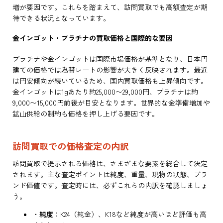
増が要因です。これらを踏まえて、訪問買取でも高額査定が期
待できる状況となっています。
金インゴット・プラチナの買取価格と国際的な要因
プラチナや金インゴットは国際市場価格が基準となり、日本円
建ての価格では為替レートの影響が大きく反映されます。最近
は円安傾向が続いているため、国内買取価格も上昇傾向です。
金インゴットは1gあたり約25,000〜29,000円、プラチナは約
9,000〜15,000円前後が目安となります。世界的な金準備増加や
鉱山供給の制約も価格を押し上げる要因です。
訪問買取での価格査定の内訳
訪問買取で提示される価格は、さまざまな要素を総合して決定
されます。主な査定ポイントは純度、重量、現物の状態、ブラ
ンド価値です。査定時には、必ずこれらの内訳を確認しましょ
う。
・
純度
：K24（純金）、K18など純度が高いほど評価も高