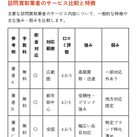
訪問買取業者のサービス比較と特徴
主要な訪問買取業者のサービス内容について、一般的な特徴や
主な強み・弱みを比較します。
即
参
手
口コ
金
対応
考
数
ミ評
強み
弱み
対
範囲
例
料
価
応
業
無
広範
高価買
一部対応
者
〇
4.8/5
料
囲
取・迅速
外あり
A
業
都市
信頼性・
無
地方対応
者
〇
部中
4.7/5
ブランド
料
限定
B
心
強み
業
特定ブラ
無
幅広い品
者
〇
全国
4.6/5
ンド特化
料
目対応
C
薄め