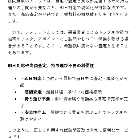
訪問買取のメリットは、自宅で査定と買取が完結するため持ち
運びの手間が不要なこと、即日対応で現金化が可能な点です。
また、高価査定が期待でき、複数社の相見積もりも自宅で行え
ます。
一方で、デメリットとしては、悪質業者によるトラブルや詐欺
被害のリスク、アポイントなし訪問やしつこい営業を受ける場
合があることです。さらに、希望額に満たない査定となること
もあります。
即日対応や高額査定、持ち運び不要の利便性
・
即日対応
：予約から最短で当日中に査定・現金化が可
能
・
高額査定
：最新相場に基づいた価格提示
・
持ち運び不要
：重い貴金属や高額品も自宅で売却が完
了
・
安全性向上
：信頼できる業者を選ぶことでトラブルを
避けやすい
このように、正しく利用すれば訪問買取は非常に便利なサービ
スです。