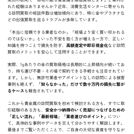
れた経験はありませんか？近年、消費生活センターに寄せられ
る訪問買取の相談件数は増加傾向にあり、特に金やプラチナな
どの出張買取を巡るトラブルが多発しています。
「本当に信頼できる業者なのか」「相場より安く買い叩かれる
のではないか」といった不安を抱く方が増える一方で、正しい
知識を持つことで損失を防ぎ、
高額査定や即日現金化
など訪問
買取のメリットを安心して活用することができます。
実際、1gあたりの金の買取価格は長期的に上昇傾向が続いてお
り、持ち運び不要・その場で契約できる手軽さも注目されてい
ます。しかし、無許可業者やアポイントなしの訪問による被害
事例も絶えず、
「知らなかった」だけで数十万円の損失に繋が
るケース
も報告されています。
これから貴金属の訪問買取を初めて検討される方も、すでに取
引経験のある方も、
安全かつ納得のいく売却につなげるための
「正しい流れ」「最新相場」「業者選びのポイント」
につい
て、具体的な事例やデータを交えて分かりやすく解説します。
最後までご覧いただくことで、ご自身の大切な資産を守りなが