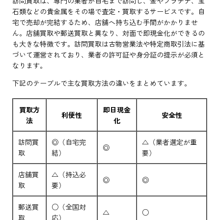
訪問買取は、専門の業者が自宅まで訪問し、金やプラチナ、宝
石類などの貴金属をその場で査定・買取するサービスです。自
宅で売却が完結するため、店舗へ持ち込む手間がかかりませ
ん。店舗買取や郵送買取と異なり、対面で即現金化ができるの
も大きな特徴です。訪問買取は古物営業法や特定商取引法に基
づいて運営されており、業者の許可証や身分証の提示が必須と
なります。
下記のテーブルで主な買取方法の違いをまとめています。
買取方
即日現金
利便性
安全性
法
化
訪問買
◎（自宅完
△（業者選定が重
◎
取
結）
要）
店舗買
△（持込必
◎
◎
取
要）
郵送買
○（全国対
△
○
取
応）