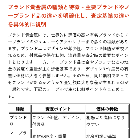
ブランド貴金属の種類と特徴 - 主要ブランドやノ
ーブランド品の違いを明確化し、査定基準の違い
を具体的に説明
ブランド貴金属には、世界的に評価の高い有名ブランドからノ
ーブランドのジュエリーやアクセサリーまで多くの種類があり
ます。ブランド品はデザインや希少性、ブランド価値が重視さ
れるため、付属品や保存状態、流通量が査定時の重要なポイン
トとなります。一方、ノーブランド品は金やプラチナなどの地
金の純度や重量が主な評価基準であり、デザインや付属品の有
無は価格に大きく影響しません。そのため、同じ素材であって
もブランドがあるかどうかで査定額に大きな差が生まれるのが
一般的です。下記のテーブルで主な比較ポイントをまとめま
す。
種類
査定ポイント
価格の特徴
ブランド
ブランド価値、デザイン、
相場より高価になり
品
付属品
やすい
ノーブラ
素材の純度・重量
地金相場が基準