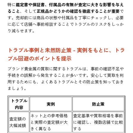
特に
鑑定書や保証書、付属品の有無が査定に大きな影響を与え
ること
、そして
正規品かどうかの確認を徹底することが重要
で
す。売却前には商品の状態や付属品を丁寧にチェックし、必要
に応じて店舗へ事前相談することでトラブルのリスクをしっか
り減らせます。
トラブル事例と未然防止策 - 実例をもとに、トラ
ブル回避のポイントを提示
ブランド貴金属の買取に関するトラブルは、事前の確認不足や
手続きの誤解から発生することが多いです。安心して買取を利
用するためにも、よくあるトラブルとその防止策を知っておき
ましょう。
トラブル
実例
防止策
内容
ネット上の参考価格
査定基準や買取相場を事前
査定額の
と実際の査定額が大
に確認し、複数店舗で比較
大幅減額
きく異なる
する