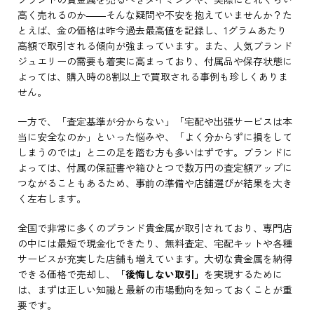
高く売れるのか――そんな疑問や不安を抱えていませんか？た
とえば、金の価格は昨今過去最高値を記録し、1グラムあたり
高額で取引される傾向が強まっています。また、人気ブランド
ジュエリーの需要も着実に高まっており、付属品や保存状態に
よっては、購入時の8割以上で買取される事例も珍しくありま
せん。
一方で、「査定基準が分からない」「宅配や出張サービスは本
当に安全なのか」といった悩みや、「よく分からずに損をして
しまうのでは」と二の足を踏む方も多いはずです。ブランドに
よっては、付属の保証書や箱ひとつで数万円の査定額アップに
つながることもあるため、事前の準備や店舗選びが結果を大き
く左右します。
全国で非常に多くのブランド貴金属が取引されており、専門店
の中には最短で現金化できたり、無料査定、宅配キットや各種
サービスが充実した店舗も増えています。大切な貴金属を納得
できる価格で売却し、
「後悔しない取引」
を実現するために
は、まずは正しい知識と最新の市場動向を知っておくことが重
要です。