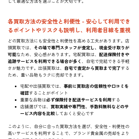
じて最適な方法を選ぶことが大切です。
各買取方法の安全性と利便性 - 安心して利用でき
るポイントやリスクも説明し、利用者目線を重視
どの買取方法にも安全性と利便性を高める工夫があります。店
頭買取では、
その場で専門スタッフが査定し、現金受け取りが
可能
なため、安心感があります。宅配買取は、
配送保険付きや
追跡サービスを利用できる場合が多く
、自宅で完結できる手軽
さが魅力です。出張買取は、
自宅で査定から買取まで完了
する
ため、重い品物もラクに売却できます。
宅配や出張買取では、
事前に買取店の信頼性や口コミを
確認
することがポイント
重要な品物は
必ず保険付き配送サービスを利用
する
店舗選びでは、
買取実績や専門性、手数料無料などのサ
ービス内容を比較
しておくと安心です
このように、自分に合った買取方法を選び、安全性・利便性の
高いサービスを利用することで、ブランド貴金属の売却をより