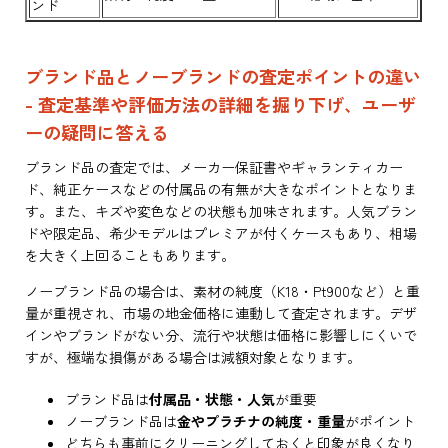
ンド
ブランド品とノーブランドの査定ポイントの違い
- 査定基準や評価方法の詳細を掘り下げ、ユーザ
ーの疑問に答える
ブランド品の査定では、メーカー保証書やギャランティカー
ド、純正ケースなどの付属品の有無が大きなポイントとなりま
す。また、キズや変色などの状態も加味されます。人気ブラン
ドや限定品、希少モデルはプレミアが付くケースもあり、相場
を大きく上回ることもあります。
ノーブランド品の場合は、素材の純度（K18・Pt900など）と重
量が重視され、市場の地金価格に連動して査定されます。デザ
インやブランドがない分、流行や状態は価格に影響しにくいで
すが、極端な損傷がある場合は減額対象となります。
ブランド品は
付属品・状態・人気
が重要
ノーブランド品は
金やプラチナの純度・重量
がポイント
どちらも事前にクリーニングしておくと印象が良くなり