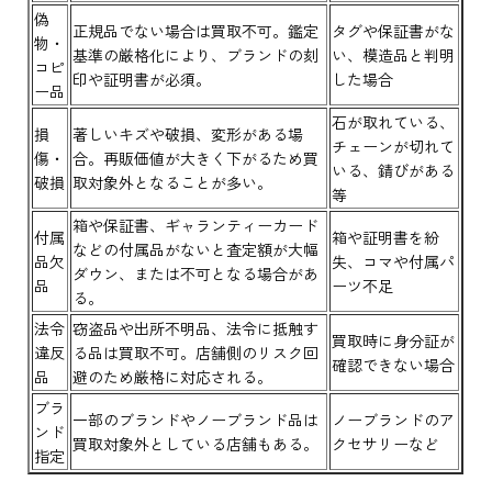
偽
正規品でない場合は買取不可。鑑定
タグや保証書がな
物・
基準の厳格化により、ブランドの刻
い、模造品と判明
コピ
印や証明書が必須。
した場合
ー品
石が取れている、
損
著しいキズや破損、変形がある場
チェーンが切れて
傷・
合。再販価値が大きく下がるため買
いる、錆びがある
破損
取対象外となることが多い。
等
箱や保証書、ギャランティーカード
付属
箱や証明書を紛
などの付属品がないと査定額が大幅
品欠
失、コマや付属パ
ダウン、または不可となる場合があ
品
ーツ不足
る。
法令
窃盗品や出所不明品、法令に抵触す
買取時に身分証が
違反
る品は買取不可。店舗側のリスク回
確認できない場合
品
避のため厳格に対応される。
ブラ
一部のブランドやノーブランド品は
ノーブランドのア
ンド
買取対象外としている店舗もある。
クセサリーなど
指定