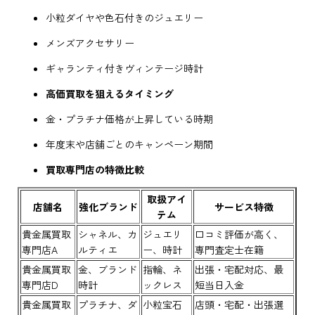
小粒ダイヤや色石付きのジュエリー
メンズアクセサリー
ギャランティ付きヴィンテージ時計
高価買取を狙えるタイミング
金・プラチナ価格が上昇している時期
年度末や店舗ごとのキャンペーン期間
買取専門店の特徴比較
取扱アイ
店舗名
強化ブランド
サービス特徴
テム
貴金属買取
シャネル、カ
ジュエリ
口コミ評価が高く、
専門店A
ルティエ
ー、時計
専門査定士在籍
貴金属買取
金、ブランド
指輪、ネ
出張・宅配対応、最
専門店D
時計
ックレス
短当日入金
貴金属買取
プラチナ、ダ
小粒宝石
店頭・宅配・出張選