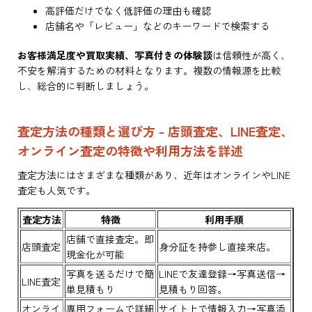
高評価だけでなく低評価の理由も確認
店舗名や「レビュー」などのキーワードで検索する
お客様満足度や買取実績、写真付きの体験談
は信頼性が高く、
不安を解消するための材料となります。複数の情報源を比較
し、総合的に判断しましょう。
査定方法の種類と選び方 - 店頭査定、LINE査定、
オンライン査定の特徴や利用方法を詳述
査定方法にはさまざまな種類があり、近年はオンラインやLINE
査定も人気です。
査定方法
特徴
利用手順
店舗で直接査定。即
店頭査定
身分証を持参し直接来店。
現金化が可能
写真を送るだけで簡
LINEで友達登録→写真送信→
LINE査定
単見積もり
見積もり回答。
オンライ
専用フォームで詳細
サイト上で情報入力→写真添