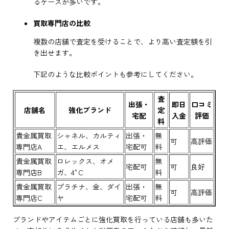
るケースが多いです。
買取専門店の比較
複数の店舗で査定を受けることで、より高い査定額を引
き出せます。
下記のような比較ポイントも参考にしてください。
査
出張・
即日
口コミ
店舗名
強化ブランド
定
宅配
入金
評価
料
貴金属買取
シャネル、カルティ
出張・
無
可
高評価
専門店A
エ、エルメス
宅配可
料
貴金属買取
ロレックス、オメ
無
宅配可
可
良好
専門店B
ガ、4°C
料
貴金属買取
プラチナ、金、ダイ
出張・
無
可
高評価
専門店C
ヤ
宅配可
料
ブランドやアイテムごとに強化買取を行っている店舗も多いた