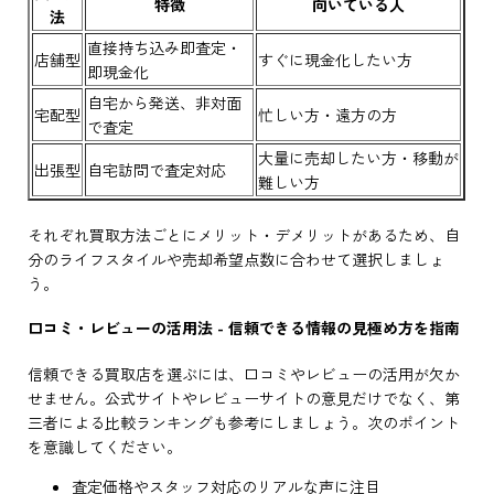
特徴
向いている人
法
直接持ち込み即査定・
店舗型
すぐに現金化したい方
即現金化
自宅から発送、非対面
宅配型
忙しい方・遠方の方
で査定
大量に売却したい方・移動が
出張型
自宅訪問で査定対応
難しい方
それぞれ買取方法ごとにメリット・デメリットがあるため、自
分のライフスタイルや売却希望点数に合わせて選択しましょ
う。
口コミ・レビューの活用法 - 信頼できる情報の見極め方を指南
信頼できる買取店を選ぶには、口コミやレビューの活用が欠か
せません。公式サイトやレビューサイトの意見だけでなく、第
三者による比較ランキングも参考にしましょう。次のポイント
を意識してください。
査定価格やスタッフ対応のリアルな声に注目