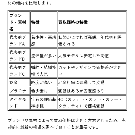
材の傾向を比較します。
ブラン
ド・素材
特徴
買取価格の特徴
名
代表的ブ
希少性・高級
状態がよければ高額、年代物も評
ランドA
感
価される
代表的ブ
流通量が多い
人気モデルは安定した高値
ランドB
代表的ブ
婚約・結婚指
カットやデザインで価格差が大き
ランドC
輪で人気
い
18金
純度が高い
地金相場に連動して変動
プラチナ
希少素材
変動はあるが安定感あり
ダイヤモ
宝石の評価基
4C（カラット・カット・カラー・
ンド
準多様
クラリティ）で価格変動
ブランドや素材によって買取価格は大きく左右されるため、売
却前に最新の相場を調べておくことが重要です。