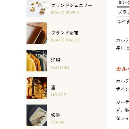
セン
ブランドジュエリー
プラ
BRAND JEWELY
手作
ブランド財布
カル
BRAND WALLET
長年
洋服
カル
CLOTHES
カル
酒
ザイ
LIQUOR
カル
ず、
切手
なフ
STAMP