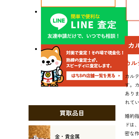
カ
カル
カル
す。
あり
れて
買取品目
婚約
ドは
密な
金・貴金属