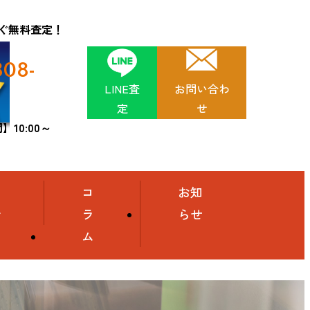
ぐ無料査定！
808-
LINE査
お問い合わ
定
せ
10:00～
舗
コ
お知
介
ラ
らせ
ム