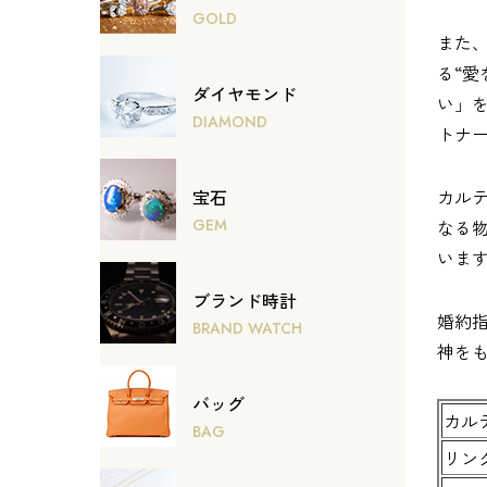
GOLD
また
る“
ダイヤモンド
い」
DIAMOND
トナ
カル
宝石
なる
GEM
いま
ブランド時計
婚約
BRAND WATCH
神を
バッグ
カル
BAG
リン