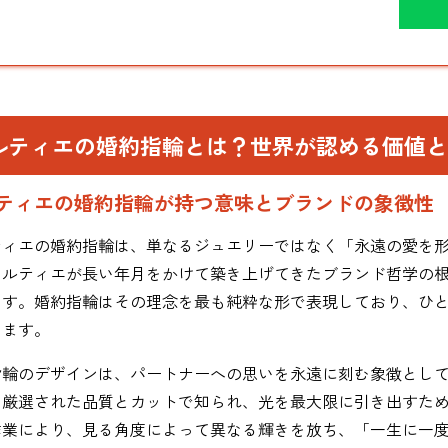
ルティエの婚約指輪とは？世界が認める価値と
ティエの婚約指輪が持つ意味とブランドの象徴性
ティエの婚約指輪は、単なるジュエリーではなく「永遠の愛を
カルティエが長い年月をかけて築き上げてきたブランド哲学の
ます。婚約指輪はその理念を最も純粋な形で表現しており、ひ
います。
指輪のデザインは、パートナーへの思いを永遠に刻む象徴とし
、厳選された品質とカットで知られ、光を最大限に引き出すた
作業により、見る角度によって異なる輝きを放ち、「一生に一