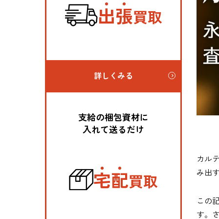
出
張
買取
詳しくみる
支給の梱包資材に
入れて送るだけ
カルテ
み出
宅
配
買取
この
す。