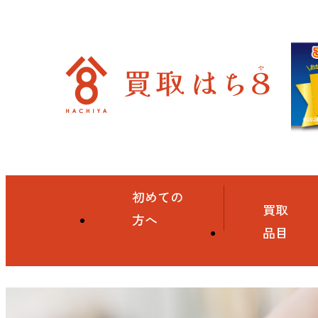
初めての
買取
方へ
品目