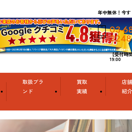
年中無休！今す
03-6
3248
【受付時間】
19:00
取扱ブラ
買取
店
ンド
実績
紹