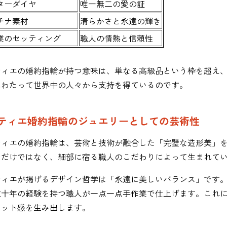
ターダイヤ
唯一無二の愛の証
チナ素材
清らかさと永遠の輝き
業のセッティング
職人の情熱と信頼性
ティエの婚約指輪が持つ意味は、単なる高級品という枠を超え
にわたって世界中の人々から支持を得ているのです。
ティエ婚約指輪のジュエリーとしての芸術性
ティエの婚約指輪は、芸術と技術が融合した「完璧な造形美」
ンだけではなく、細部に宿る職人のこだわりによって生まれて
ティエが掲げるデザイン哲学は「永遠に美しいバランス」です
数十年の経験を持つ職人が一点一点手作業で仕上げます。これ
ィット感を生み出します。