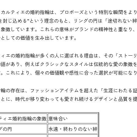
、カルティエの婚約指輪は、プロポーズという特別な瞬間をよ
愛を封じ込める”という理念のもと、リングの円は「途切れない
を象徴しています。これらの意味がブランドの精神性と重なり
ーとしての価値を生み出しています。
ティエの婚約指輪が多くの人に選ばれる理由は、その「ストー
物語があり、例えばクラシックなスタイルは伝統的な愛の象徴
す。これにより、個々の価値観や感性に合った選択が可能にな
指輪の存在は、ファッションアイテムを超えた「生涯にわたる
もとに、時代が移り変わっても愛され続けるデザインと品質を
ティエ婚約指輪の象徴
意味合い
グの円
永遠・終わりのない絆